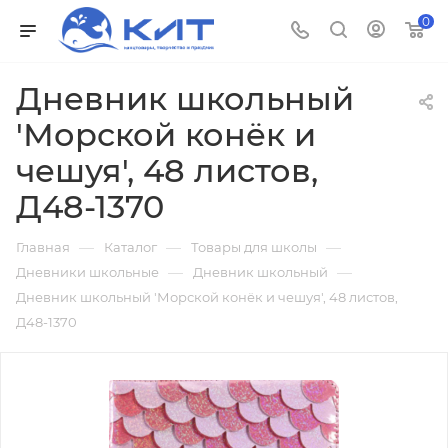
0
Дневник школьный
'Морской конёк и
чешуя', 48 листов,
Д48-1370
—
—
—
Главная
Каталог
Товары для школы
—
—
Дневники школьные
Дневник школьный
Дневник школьный 'Морской конёк и чешуя', 48 листов,
Д48-1370