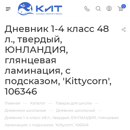
0
Дневник 1-4 класс 48
л., твердый,
ЮНЛАНДИЯ,
глянцевая
ламинация, с
подсказом, 'Kittycorn',
106346
—
—
—
Главная
Каталог
Товары для школы
—
—
Дневники школьные
Дневник школьный
Дневник 1-4 класс 48 л., твердый, ЮНЛАНДИЯ, глянцевая
ламинация, с подсказом, 'Kittycorn', 106346