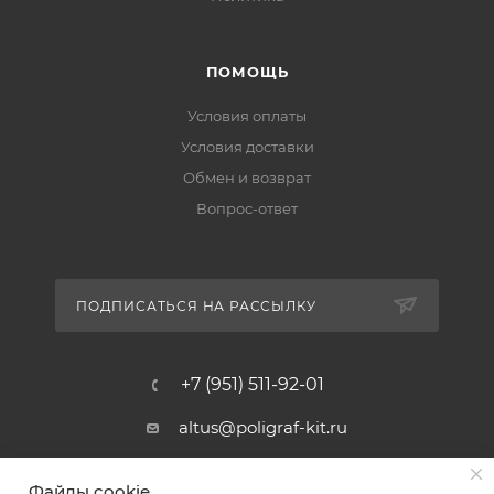
ПОМОЩЬ
Условия оплаты
Условия доставки
Обмен и возврат
Вопрос-ответ
ПОДПИСАТЬСЯ НА РАССЫЛКУ
+7 (951) 511-92-01
altus@poligraf-kit.ru
Магазин-склад ТЦ "Альтус"
Файлы cookie
Ростовская обл, Аксайский р-н,