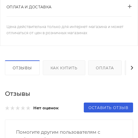
ОПЛАТА И ДОСТАВКА
Цена действительна только для интернет-магазина и может
отличаться от цен в розничных магазинах
ОТЗЫВЫ
КАК КУПИТЬ
ОПЛАТА
Д
Отзывы
ОСТАВИТЬ ОТЗЫВ
Нет оценок
Помогите другим пользователям с