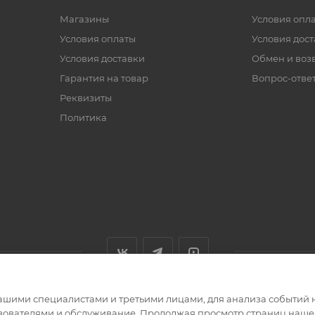
Магазины
Условия опл
Условия оплаты
Условия дос
Условия доставки
Обмен и воз
Гарантия на товар
Вопрос-отве
Реквизиты
Политика
ашими специалистами и третьими лицами, для анализа событий н
ьзователями и обслуживание. Продолжая просмотр страниц нашег