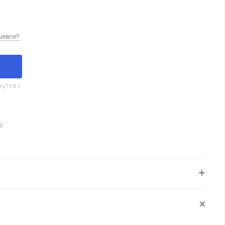
шевле?
утся с
о