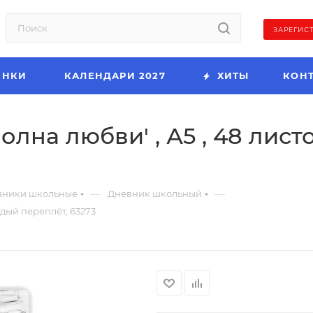
ЗАРЕГИС
ИНКИ
КАЛЕНДАРИ 2027
ХИТЫ
КОН
лна любви' , А5 , 48 листо
—
—
вники школьные
Дневник школьный
рдый переплёт, 63273