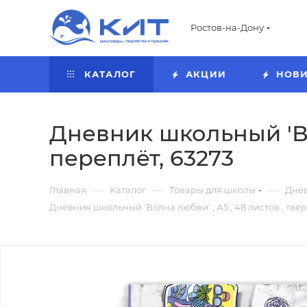
Ростов-на-Дону
КАТАЛОГ
АКЦИИ
НОВ
Дневник школьный 'Во
переплёт, 63273
—
—
—
Главная
Каталог
Товары для школы
Дне
Дневник школьный 'Волна любви' , А5 , 48 листов , твё