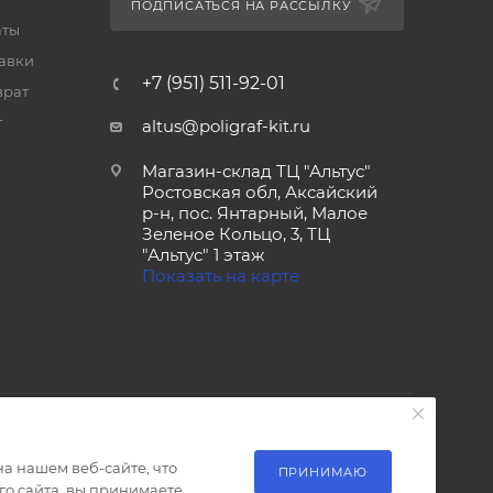
ПОДПИСАТЬСЯ НА РАССЫЛКУ
аты
тавки
+7 (951) 511-92-01
врат
т
altus@poligraf-kit.ru
Магазин-склад ТЦ "Альтус"
Ростовская обл, Аксайский
р-н, пос. Янтарный, Малое
Зеленое Кольцо, 3, ТЦ
"Альтус" 1 этаж
Показать на карте
а нашем веб-сайте, что
ПРИНИМАЮ
о сайта, вы принимаете