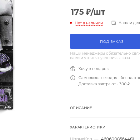
175
₽
/шт
Нашли де
Нет в наличии
ПОД ЗАКАЗ
Наши менеджеры обязательно свяж
вами и уточнят условия заказа
Хочу в подарок
Самовывоз сегодня - бесплатн
Доставка завтра от - 300 ₽
ОПИСАНИЕ
ХАРАКТЕРИСТИКИ
ШтрихКод
—
4606008564481