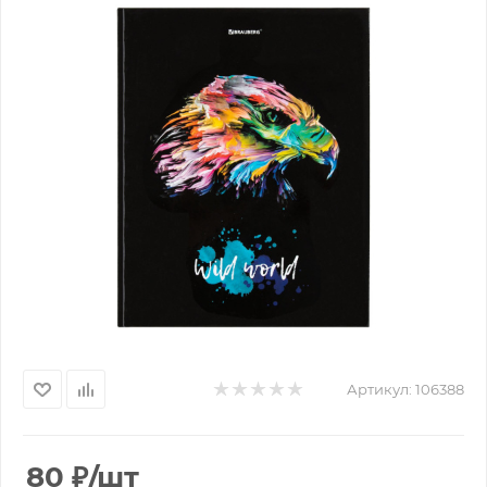
Артикул:
106388
80
₽
/шт