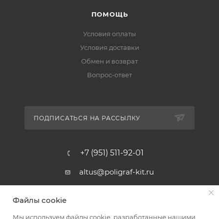
ПОМОЩЬ
Условия оплаты
Условия доставки
Обмен и возврат
Вопрос-ответ
ПОДПИСАТЬСЯ НА РАССЫЛКУ
+7 (951) 511-92-01
altus@poligraf-kit.ru
Магазин-склад ТЦ "Альтус"
Файлы cookie
Ростовская обл, Аксайский р-н,
пос. Янтарный, Малое Зеленое
Мы используем файлы cookie, разработанные нашими