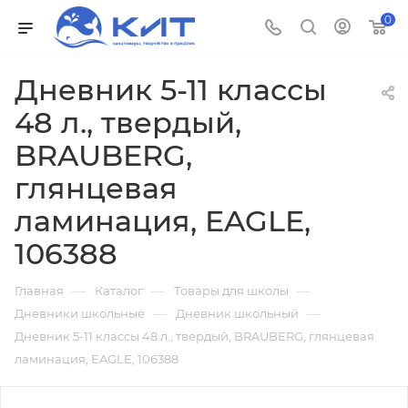
0
Дневник 5-11 классы
48 л., твердый,
BRAUBERG,
глянцевая
ламинация, EAGLE,
106388
—
—
—
Главная
Каталог
Товары для школы
—
—
Дневники школьные
Дневник школьный
Дневник 5-11 классы 48 л., твердый, BRAUBERG, глянцевая
ламинация, EAGLE, 106388