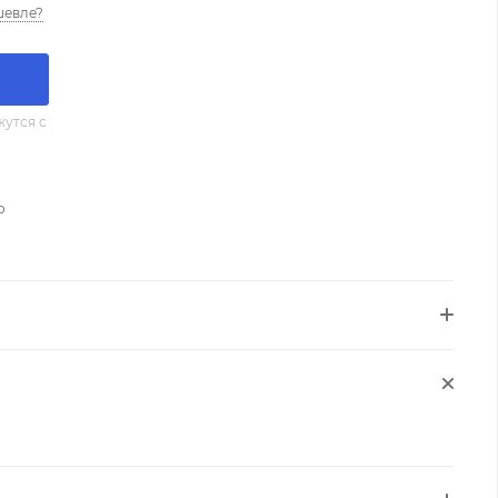
шевле?
утся с
о