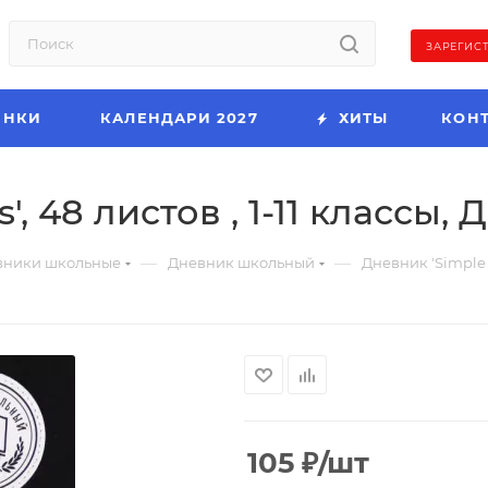
ЗАРЕГИС
ИНКИ
КАЛЕНДАРИ 2027
ХИТЫ
КОН
', 48 листов , 1-11 классы, 
—
—
вники школьные
Дневник школьный
Дневник 'Simple C
105
₽
/шт