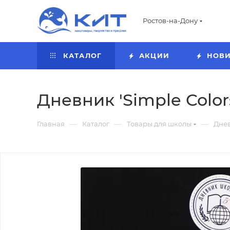
Ростов-на-Дону
КАТАЛОГ
АКЦИИ
НОВ
Дневник 'Simple Colors
—
—
—
Главная
Каталог
Товары для школы
Дне