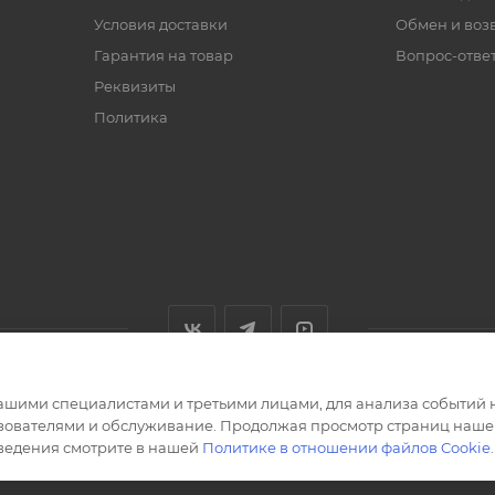
Условия доставки
Обмен и воз
Гарантия на товар
Вопрос-отве
Реквизиты
Политика
ашими специалистами и третьими лицами, для анализа событий н
ьзователями и обслуживание. Продолжая просмотр страниц нашег
сведения смотрите в нашей
Политике в отношении файлов Cookie
.