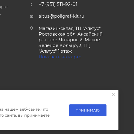
+7 (951) 511-92-01
врат
т
altus@poligraf-kit.ru
Магазин-склад ТЦ "Альтус"
Ростовская обл, Аксайский
р-н, пос. Янтарный, Малое
Зеленое Кольцо, 3, ТЦ
"Альтус" 1 этаж
Показать на карте
а нашем веб-сайте, что
ПРИНИМАЮ
о сайта, вы принимаете