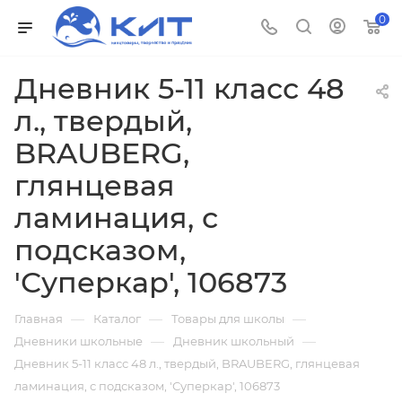
0
Дневник 5-11 класс 48
л., твердый,
BRAUBERG,
глянцевая
ламинация, с
подсказом,
'Суперкар', 106873
—
—
—
Главная
Каталог
Товары для школы
—
—
Дневники школьные
Дневник школьный
Дневник 5-11 класс 48 л., твердый, BRAUBERG, глянцевая
ламинация, с подсказом, 'Суперкар', 106873