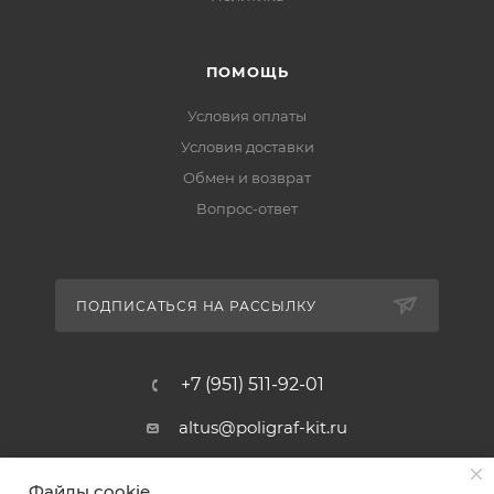
ПОМОЩЬ
Условия оплаты
Условия доставки
Обмен и возврат
Вопрос-ответ
ПОДПИСАТЬСЯ НА РАССЫЛКУ
+7 (951) 511-92-01
altus@poligraf-kit.ru
Магазин-склад ТЦ "Альтус"
Файлы cookie
Ростовская обл, Аксайский р-н,