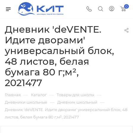
0
Дневник 'deVENTE.
Идите дворами'
универсальный блок,
48 листов, белая
бумага 80 г;м²,
2021477
—
—
—
Главная
Каталог
Товары для школы
—
—
Дневники школьные
Дневник школьный
Дневник 'deVENTE. Идите дворами' универсальный блок, 48
листов, белая бумага 80 г;м², 2021477