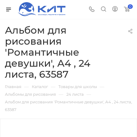
0
Альбом для
рисования
'Романтичные
девушки', А4 , 24
листа, 63587
—
—
—
Главная
Каталог
Товары для школы
—
—
Альбомы для рисования
24 листа
Альбом для рисования 'Романтичные девушки', А4 , 24 листа,
63587