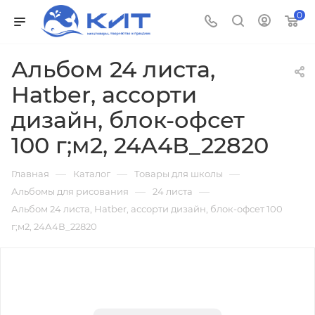
0
Альбом 24 листа,
Hatber, ассорти
дизайн, блок-офсет
100 г;м2, 24А4В_22820
—
—
—
Главная
Каталог
Товары для школы
—
—
Альбомы для рисования
24 листа
Альбом 24 листа, Hatber, ассорти дизайн, блок-офсет 100
г;м2, 24А4В_22820