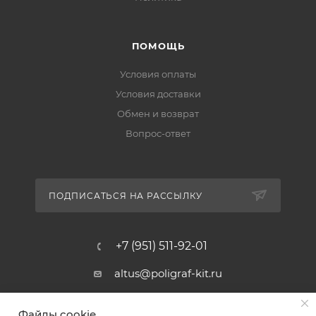
ПОМОЩЬ
Условия оплаты
Условия доставки
Обмен и возврат
Вопрос-ответ
ПОДПИСАТЬСЯ НА РАССЫЛКУ
+7 (951) 511-92-01
altus@poligraf-kit.ru
Магазин-склад ТЦ "Альтус"
Файлы cookie
Ростовская обл, Аксайский р-н,