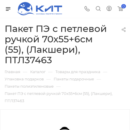
0
Пакет ПЭ с петлевой
ручкой 70х55+6см
(55), (Лакшери),
ПТЛ37463
—
—
—
Главная
Каталог
Товары для праздника
—
—
Упаковка подарков
Пакеты подарочные
—
Пакеты полиэтиленовые
Пакет ПЭ с петлевой ручкой 70х55+6см (55), (Лакшери),
ПТЛ37463