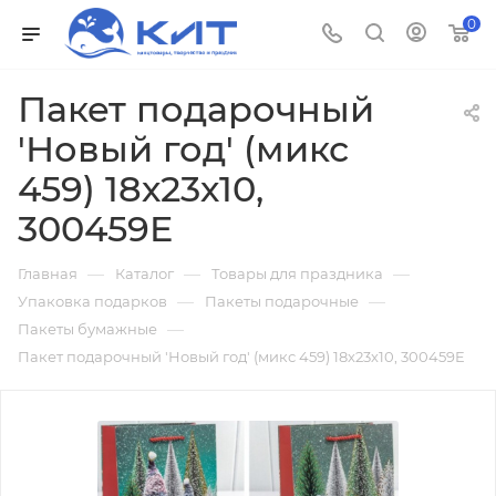
0
Пакет подарочный
'Новый год' (микс
459) 18х23х10,
300459E
—
—
—
Главная
Каталог
Товары для праздника
—
—
Упаковка подарков
Пакеты подарочные
—
Пакеты бумажные
Пакет подарочный 'Новый год' (микс 459) 18х23х10, 300459E