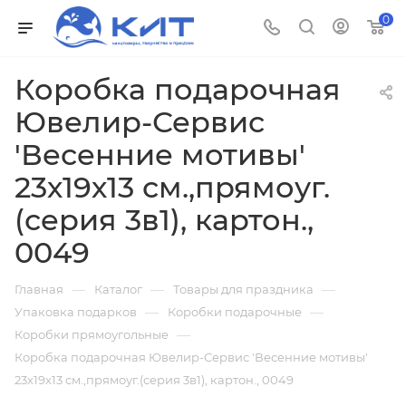
0
Коробка подарочная
Ювелир-Сервис
'Весенние мотивы'
23х19х13 см.,прямоуг.
(серия 3в1), картон.,
0049
—
—
—
Главная
Каталог
Товары для праздника
—
—
Упаковка подарков
Коробки подарочные
—
Коробки прямоугольные
Коробка подарочная Ювелир-Сервис 'Весенние мотивы'
23х19х13 см.,прямоуг.(серия 3в1), картон., 0049