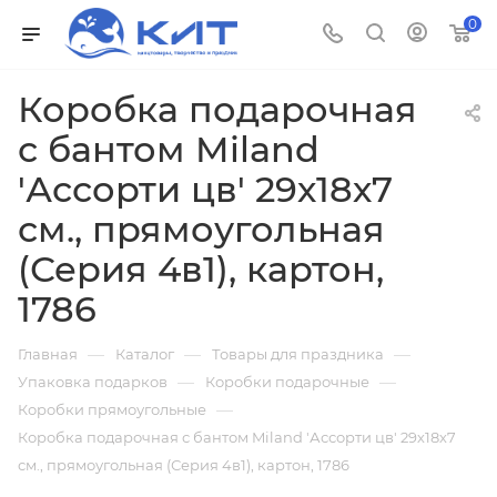
0
Коробка подарочная
с бантом Miland
'Ассорти цв' 29х18х7
см., прямоугольная
(Серия 4в1), картон,
1786
—
—
—
Главная
Каталог
Товары для праздника
—
—
Упаковка подарков
Коробки подарочные
—
Коробки прямоугольные
Коробка подарочная с бантом Miland 'Ассорти цв' 29х18х7
см., прямоугольная (Серия 4в1), картон, 1786