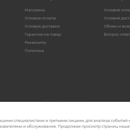
Магазины
Условия опл
Условия оплаты
Условия дос
Условия доставки
Обмен и воз
Гарантия на товар
Вопрос-отве
Реквизиты
Политика
ашими специалистами и третьими лицами, для анализа событий н
ьзователями и обслуживание. Продолжая просмотр страниц нашег