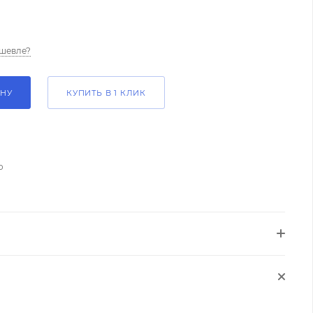
шевле?
ИНУ
КУПИТЬ В 1 КЛИК
о