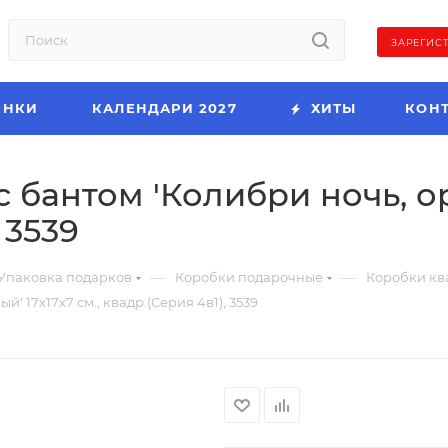
ЗАРЕГИС
ИНКИ
КАЛЕНДАРИ 2027
ХИТЫ
КОН
 бантом 'Колибри ночь, о
 3539
—
—
Упаковка подарков
Коробки подарочные
Коробки кв
 17х17х7 см., квадр.(Серия 4в1), 3539