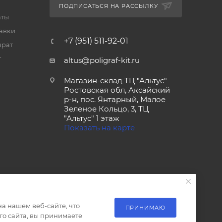
ПОДПИСАТЬСЯ НА РАССЫЛКУ
аты
тавки
+7 (951) 511-92-01
врат
т
altus@poligraf-kit.ru
Магазин-склад ТЦ "Альтус"
Ростовская обл, Аксайский
р-н, пос. Янтарный, Малое
Зеленое Кольцо, 3, ТЦ
"Альтус" 1 этаж
Показать на карте
а нашем веб-сайте, что
ПРИНИМАЮ
о сайта, вы принимаете