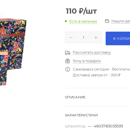
110
₽
/шт
Нашли де
Есть в наличии
В КОРЗ
Рассчитать доставку
Хочу в подарок
Самовывоз сегодня - бесплатн
Доставка завтра от - 300 ₽
ОПИСАНИЕ
ХАРАКТЕРИСТИКИ
ШтрихКод
—
4603783033539