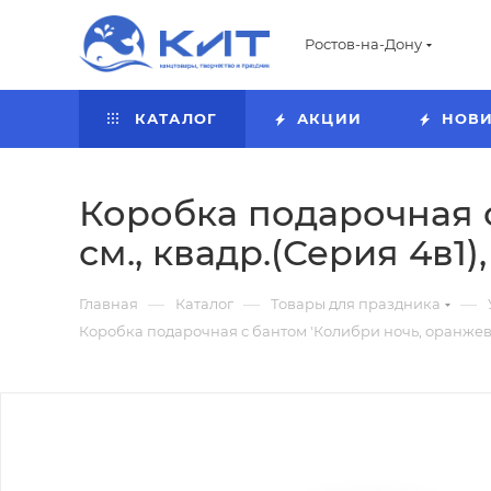
Ростов-на-Дону
КАТАЛОГ
АКЦИИ
НОВ
Коробка подарочная с
см., квадр.(Серия 4в1),
—
—
—
Главная
Каталог
Товары для праздника
Коробка подарочная с бантом 'Колибри ночь, оранжевый'