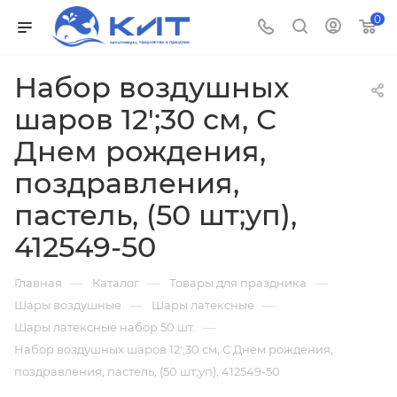
0
Набор воздушных
шаров 12';30 см, С
Днем рождения,
поздравления,
пастель, (50 шт;уп),
412549-50
—
—
—
Главная
Каталог
Товары для праздника
—
—
Шары воздушные
Шары латексные
—
Шары латексные набор 50 шт.
Набор воздушных шаров 12';30 см, С Днем рождения,
поздравления, пастель, (50 шт;уп), 412549-50