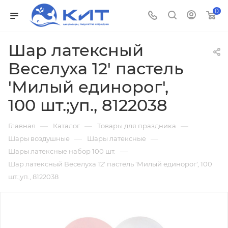
0
Шар латексный
Веселуха 12' пастель
'Милый единорог',
100 шт.;уп., 8122038
—
—
—
Главная
Каталог
Товары для праздника
—
—
Шары воздушные
Шары латексные
—
Шары латексные набор 100 шт.
Шар латексный Веселуха 12' пастель 'Милый единорог', 100
шт.;уп., 8122038