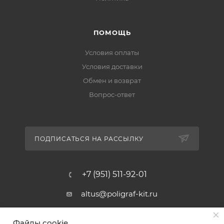
ПОМОЩЬ
Условия оплаты
Условия доставки
Обмен и возврат
Вопрос-ответ
ПОДПИСАТЬСЯ НА РАССЫЛКУ
+7 (951) 511-92-01
altus@poligraf-kit.ru
Магазин-склад ТЦ "Альтус"
Файлы cookie
Ростовская обл, Аксайский р-н,