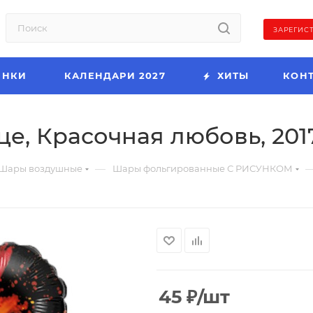
ЗАРЕГИС
ИНКИ
КАЛЕНДАРИ 2027
ХИТЫ
КОН
це, Красочная любовь, 201
—
Шары воздушные
Шары фольгированные С РИСУНКОМ
45
₽
/шт