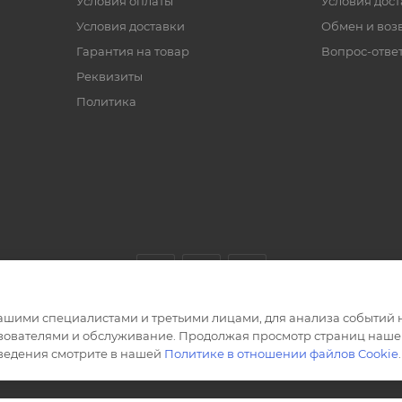
Условия оплаты
Условия дос
Условия доставки
Обмен и воз
Гарантия на товар
Вопрос-отве
Реквизиты
Политика
ашими специалистами и третьими лицами, для анализа событий н
ьзователями и обслуживание. Продолжая просмотр страниц нашег
сведения смотрите в нашей
Политике в отношении файлов Cookie
.