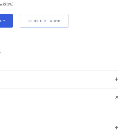
шевле?
ИНУ
КУПИТЬ В 1 КЛИК
о