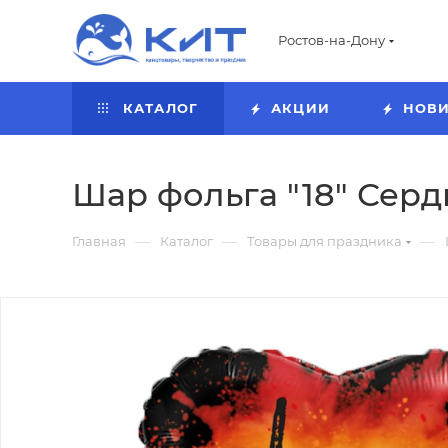
Ростов-на-Дону
КАТАЛОГ
АКЦИИ
НОВ
Шар фольга "18" Серд
—
—
—
Главная
Каталог
Товары для праздника