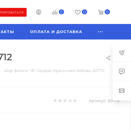
0
0
0
ТРИРОВАТЬСЯ
ТАКТЫ
ОПЛАТА И ДОСТАВКА
712
—
Шар фольга "18" Сердце, Красочная любовь, 201712
Артикул:
201712