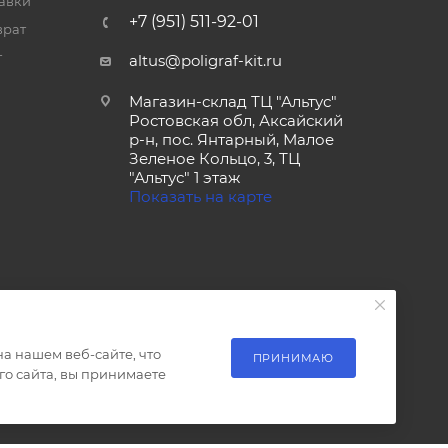
тавки
+7 (951) 511-92-01
врат
т
altus@poligraf-kit.ru
Магазин-склад ТЦ "Альтус"
Ростовская обл, Аксайский
р-н, пос. Янтарный, Малое
Зеленое Кольцо, 3, ТЦ
"Альтус" 1 этаж
Показать на карте
а нашем веб-сайте, что
ПРИНИМАЮ
о сайта, вы принимаете