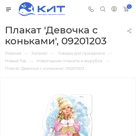
0
Плакат 'Девочка с
коньками', 09201203
—
—
—
Главная
Каталог
Товары для праздника
—
—
Новый Год
Новогодние плакаты и вырубка
Плакат 'Девочка с коньками', 09201203