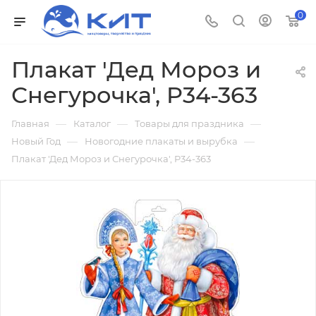
0
Плакат 'Дед Мороз и
Снегурочка', P34-363
—
—
—
Главная
Каталог
Товары для праздника
—
—
Новый Год
Новогодние плакаты и вырубка
Плакат 'Дед Мороз и Снегурочка', P34-363