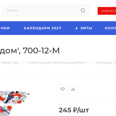
ЗАРЕГИС
ИНКИ
КАЛЕНДАРИ 2027
ХИТЫ
КОН
дом', 700-12-M
—
—
Новый Год
Новогодние плакаты и вырубка
Гирлянда ,'
245
₽
/шт