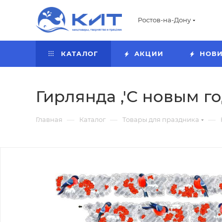
Ростов-на-Дону
КАТАЛОГ
АКЦИИ
НОВ
Гирлянда ,'С новым го
—
—
—
Главная
Каталог
Товары для праздника