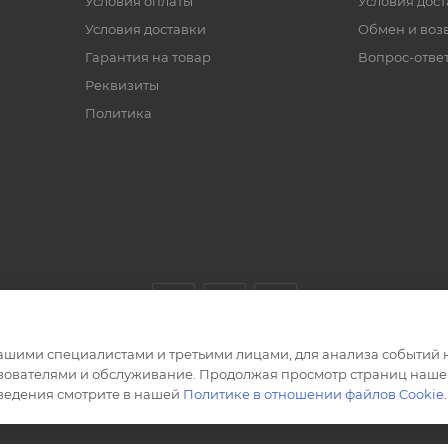
Условия оплаты
Условия дос
Условия доставки
Обмен и воз
Гарантия на товар
Вопрос-отве
Реквизиты
Политика
ашими специалистами и третьими лицами, для анализа событий н
ьзователями и обслуживание. Продолжая просмотр страниц нашег
сведения смотрите в нашей
Политике в отношении файлов Cookie
.