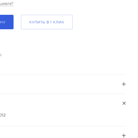
шевле?
ИНУ
КУПИТЬ В 1 КЛИК
о
012