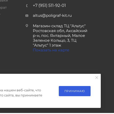
тавки
+7 (951) 511-92-01
врат
т
altus@poligraf-kit.ru
Магазин-склад ТЦ "Альтус"
Ростовская обл, Аксайский
р-н, пос. Янтарный, Малое
Зеленое Кольцо, 3, ТЦ
"Альтус" 1 этаж
Показать на карте
а нашем веб-сайте, что
ПРИНИМАЮ
о сайта, вы принимаете