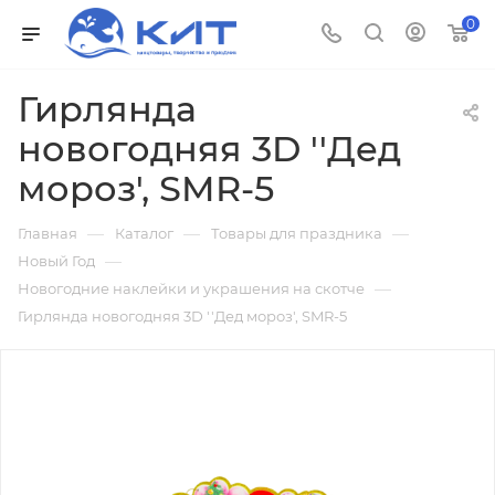
0
Гирлянда
новогодняя 3D ''Дед
мороз', SMR-5
—
—
—
Главная
Каталог
Товары для праздника
—
Новый Год
—
Новогодние наклейки и украшения на скотче
Гирлянда новогодняя 3D ''Дед мороз', SMR-5