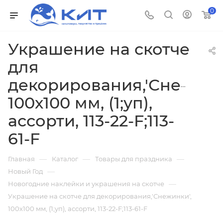
0
Украшение на скотче
для
декорирования,'Снежинк
100х100 мм, (1;уп),
ассорти, 113-22-F;113-
61-F
—
—
—
Главная
Каталог
Товары для праздника
—
Новый Год
—
Новогодние наклейки и украшения на скотче
Украшение на скотче для декорирования,'Снежинки',
100х100 мм, (1;уп), ассорти, 113-22-F;113-61-F