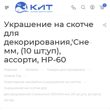
0
Украшение на скотче
для
декорирования,'Снежинки
мм, (10 шт;уп),
ассорти, HP-60
—
—
—
Главная
Каталог
Товары для праздника
—
Новый Год
—
Новогодние наклейки и украшения на скотче
Украшение на скотче для
декорирования,'Снежинки',100х100 мм, (10 шт;уп), ассорти,
HP-60