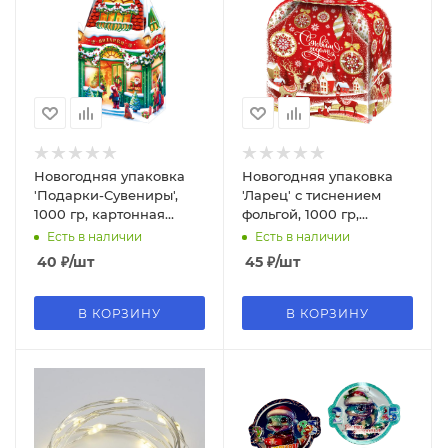
Новогодняя упаковка
Новогодняя упаковка
'Подарки-Сувениры',
'Ларец' с тиснением
1000 гр, картонная
фольгой, 1000 гр,
подарочная коробка,
картонная подарочная
Есть в наличии
Есть в наличии
15010672
коробка, 15010648
40
₽
/шт
45
₽
/шт
В КОРЗИНУ
В КОРЗИНУ