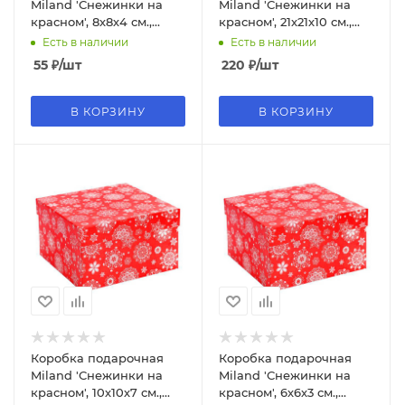
Miland 'Снежинки на
Miland 'Снежинки на
красном', 8х8х4 см.,
красном', 21х21х10 см.,
квадратная (Серия 11в1),
квадратная (Серия 11в1),
Есть в наличии
Есть в наличии
картон, 0997
картон, 1055
55
₽
/шт
220
₽
/шт
В КОРЗИНУ
В КОРЗИНУ
Коробка подарочная
Коробка подарочная
Miland 'Снежинки на
Miland 'Снежинки на
красном', 10х10х7 см.,
красном', 6х6х3 см.,