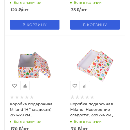
квадратная (Серия 5в1),
квадратная (Серия 5в1),
Есть в наличии
Есть в наличии
картон, 1369
картон, 1338
120
₽
/шт
35
₽
/шт
В КОРЗИНУ
В КОРЗИНУ
Коробка подарочная
Коробка подарочная
Miland 'НГ сладости',
Miland 'Новогодние
21х14х9 см.,
сладости', 22х12х4 см.,
прямоугольная (Серия
прямоугольная (Серия
Есть в наличии
Есть в наличии
10в1), картон, 1444
5в1), 1741
170
₽
/шт
70
₽
/шт