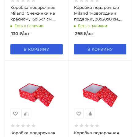
Коробка подарочная
Коробка подарочная
Miland 'Снежинки на
Miland 'Новогоднии
красном', 15х15х7 см.,
подарки', 30х20х8 см.,
квадратная (Серия 11в1),
прямоугольная (Серия
Есть в наличии
Есть в наличии
картон, 1024
5в1), 1680
130
₽
/шт
295
₽
/шт
В КОРЗИНУ
В КОРЗИНУ
Коробка подарочная
Коробка подарочная