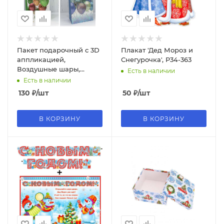
Пакет подарочный с 3D
Плакат 'Дед Мороз и
аппликацией,
Снегурочка', P34-363
Воздушные шары,
Есть в наличии
(микс) 42х62х25, 210 г,
Есть в наличии
000111N
130
₽
/шт
50
₽
/шт
В КОРЗИНУ
В КОРЗИНУ