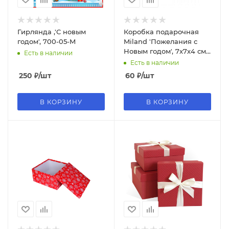
Гирлянда ,'С новым
Коробка подарочная
годом', 700-05-M
Miland 'Пожелания с
Новым годом', 7х7х4 см.,
Есть в наличии
квадратная (Серия 5в1),
Есть в наличии
картон, 1291
250
₽
/шт
60
₽
/шт
В КОРЗИНУ
В КОРЗИНУ