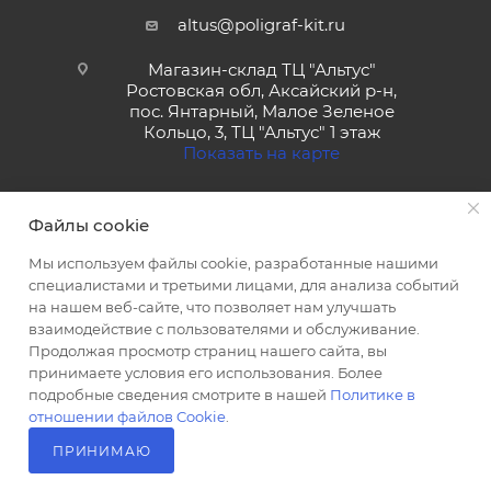
altus@poligraf-kit.ru
Магазин-склад ТЦ "Альтус"
Ростовская обл, Аксайский р-н,
пос. Янтарный, Малое Зеленое
Кольцо, 3, ТЦ "Альтус" 1 этаж
Показать на карте
Файлы cookie
Мы используем файлы cookie, разработанные нашими
специалистами и третьими лицами, для анализа событий
на нашем веб-сайте, что позволяет нам улучшать
2026 © Полиграф кит - интернет-магазин
взаимодействие с пользователями и обслуживание.
Продолжая просмотр страниц нашего сайта, вы
принимаете условия его использования. Более
подробные сведения смотрите в нашей
Политике в
отношении файлов Cookie
.
ПРИНИМАЮ