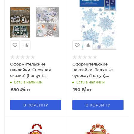
Оформительские
Оформительские
наклейки 'Снежная
наклейки 'Ледяные
сказка', (1 шт;уп),
чудеса', (1 шт;уп),
0200967
77.042.00
Есть в наличии
Есть в наличии
580
₽
/шт
190
₽
/шт
В КОРЗИНУ
В КОРЗИНУ