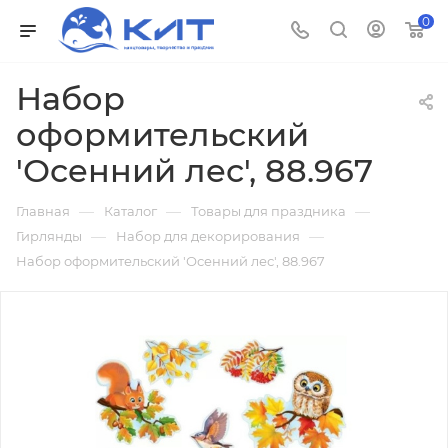
0
Набор
оформительский
'Осенний лес', 88.967
—
—
—
Главная
Каталог
Товары для праздника
—
—
Гирлянды
Набор для декорирования
Набор оформительский 'Осенний лес', 88.967