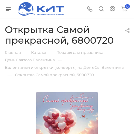
0
Открытка Самой
прекрасной, 6800720
—
—
—
Главная
Каталог
Товары для праздника
—
День Святого Валентина
Валентинки и открытки (конверты) на День Св. Валентина
—
Открытка Самой прекрасной, 6800720