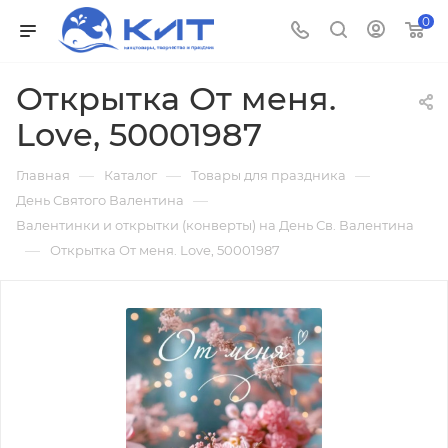
0
Открытка От меня.
Love, 50001987
—
—
—
Главная
Каталог
Товары для праздника
—
День Святого Валентина
Валентинки и открытки (конверты) на День Св. Валентина
—
Открытка От меня. Love, 50001987