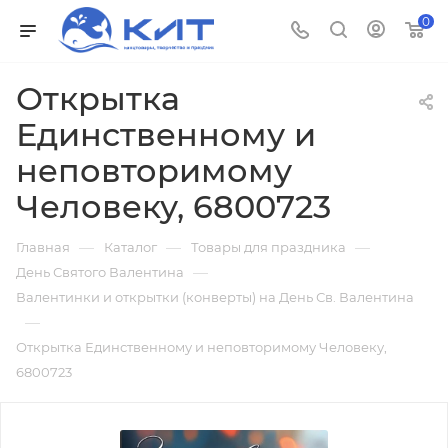
0
Открытка
Единственному и
неповторимому
Человеку, 6800723
—
—
—
Главная
Каталог
Товары для праздника
—
День Святого Валентина
Валентинки и открытки (конверты) на День Св. Валентина
—
Открытка Единственному и неповторимому Человеку,
6800723