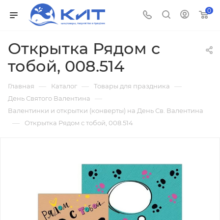
0
Открытка Рядом с
тобой, 008.514
—
—
—
Главная
Каталог
Товары для праздника
—
День Святого Валентина
Валентинки и открытки (конверты) на День Св. Валентина
—
Открытка Рядом с тобой, 008.514