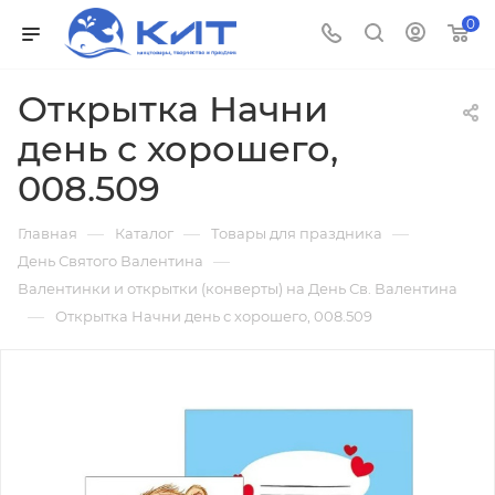
0
Открытка Начни
день с хорошего,
008.509
—
—
—
Главная
Каталог
Товары для праздника
—
День Святого Валентина
Валентинки и открытки (конверты) на День Св. Валентина
—
Открытка Начни день с хорошего, 008.509