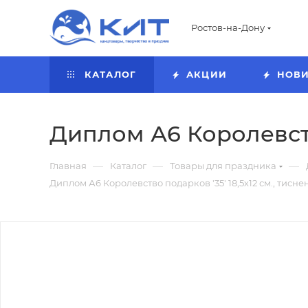
Ростов-на-Дону
КАТАЛОГ
АКЦИИ
НОВ
Диплом А6 Королевство
—
—
—
Главная
Каталог
Товары для праздника
Диплом А6 Королевство подарков '35' 18,5х12 см., тисне