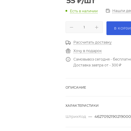
55
₽
/шт
Нашли де
Есть в наличии
В КОРЗ
Рассчитать доставку
Хочу в подарок
Самовывоз сегодня - бесплатн
Доставка завтра от - 300 ₽
ОПИСАНИЕ
ХАРАКТЕРИСТИКИ
ШтрихКод
—
462709219021900