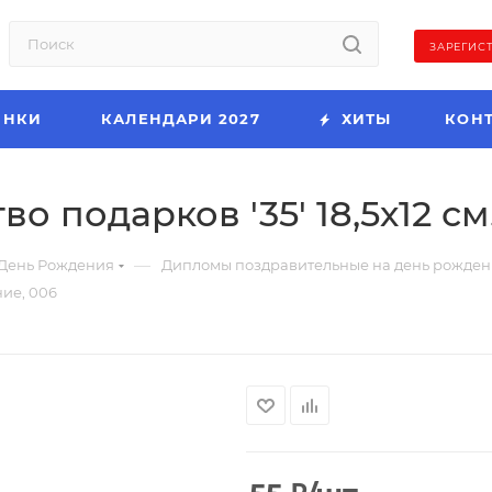
ЗАРЕГИС
ИНКИ
КАЛЕНДАРИ 2027
ХИТЫ
КОН
 подарков '35' 18,5х12 см.
—
День Рождения
Дипломы поздравительные на день рожде
ние, 006