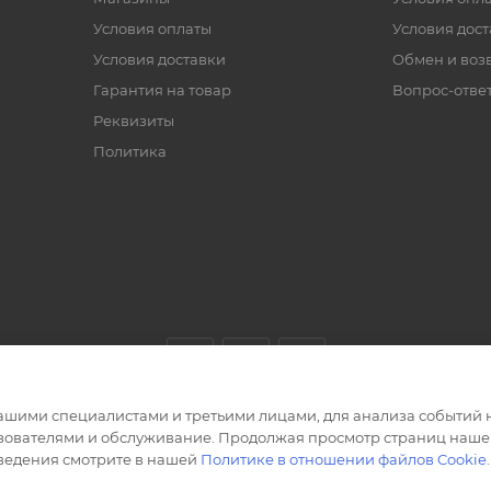
Условия оплаты
Условия дос
Условия доставки
Обмен и воз
Гарантия на товар
Вопрос-отве
Реквизиты
Политика
ашими специалистами и третьими лицами, для анализа событий н
ьзователями и обслуживание. Продолжая просмотр страниц нашег
сведения смотрите в нашей
Политике в отношении файлов Cookie
.