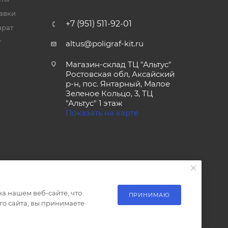
тавки
+7 (951) 511-92-01
врат
т
altus@poligraf-kit.ru
Магазин-склад ТЦ "Альтус"
Ростовская обл, Аксайский
р-н, пос. Янтарный, Малое
Зеленое Кольцо, 3, ТЦ
"Альтус" 1 этаж
Показать на карте
а нашем веб-сайте, что
ПРИНИМАЮ
о сайта, вы принимаете