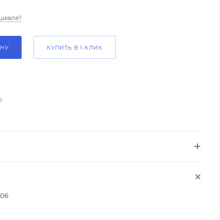
шевле?
ИНУ
КУПИТЬ В 1 КЛИК
о
006