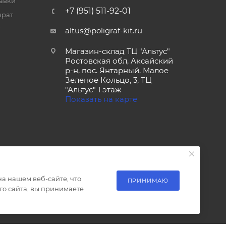
тавки
+7 (951) 511-92-01
врат
т
altus@poligraf-kit.ru
Магазин-склад ТЦ "Альтус"
Ростовская обл, Аксайский
р-н, пос. Янтарный, Малое
Зеленое Кольцо, 3, ТЦ
"Альтус" 1 этаж
Показать на карте
а нашем веб-сайте, что
ПРИНИМАЮ
о сайта, вы принимаете