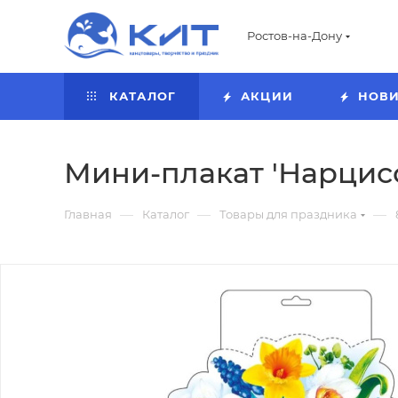
Ростов-на-Дону
КАТАЛОГ
АКЦИИ
НОВ
Мини-плакат 'Нарцисс
—
—
—
Главная
Каталог
Товары для праздника