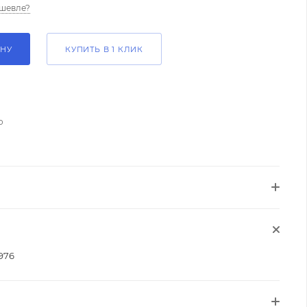
шевле?
ИНУ
КУПИТЬ В 1 КЛИК
о
976