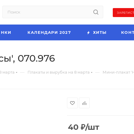
ЗАРЕГИС
ИНКИ
КАЛЕНДАРИ 2027
ХИТЫ
КОН
ы', 070.976
—
—
8 марта
Плакаты и вырубка на 8 марта
Мини-плакат 'Н
40
₽
/шт