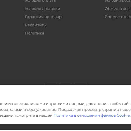
Условия оплаты
Условия дос
Условия доставки
Обмен и воз
Гарантия на товар
Вопрос-отве
Реквизиты
Политика
ашими специалистами и третьими лицами, для анализа событий н
ьзователями и обслуживание. Продолжая просмотр страниц нашег
сведения смотрите в нашей
Политике в отношении файлов Cookie
.