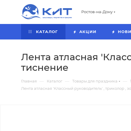
Ростов-на-Дону
КАТАЛОГ
АКЦИИ
НОВ
Лента атласная 'Класс
тиснение
—
—
—
Главная
Каталог
Товары для праздника
Лента атласная 'Классный руководитель' , триколор , 