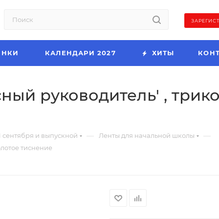
ЗАРЕГИС
ИНКИ
КАЛЕНДАРИ 2027
ХИТЫ
КОН
ный руководитель' , трико
—
—
1 сентября и выпускной
Ленты для начальной школы
золотое тиснение