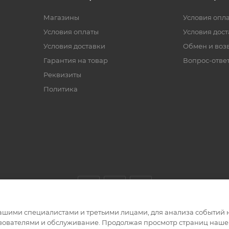
Магазины
Условия опл
Условия оплаты
Условия дос
Условия доставки
Обмен и воз
Гарантия на товар
Вопрос-отве
Реквизиты
Политика
ашими специалистами и третьими лицами, для анализа событий н
ьзователями и обслуживание. Продолжая просмотр страниц нашег