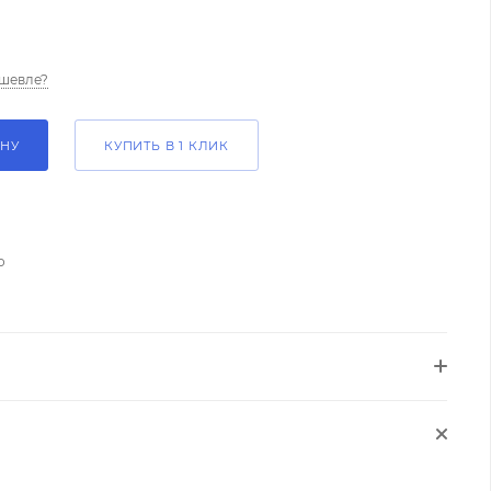
шевле?
ИНУ
КУПИТЬ В 1 КЛИК
о