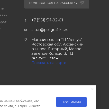
ПОДПИСАТЬСЯ НА РАССЫЛКУ
аты
тавки
+7 (951) 511-92-01
врат
т
altus@poligraf-kit.ru
Магазин-склад ТЦ "Альтус"
Ростовская обл, Аксайский
р-н, пос. Янтарный, Малое
Зеленое Кольцо, 3, ТЦ
"Альтус" 1 этаж
Показать на карте
а нашем веб-сайте, что
ПРИНИМАЮ
о сайта, вы принимаете