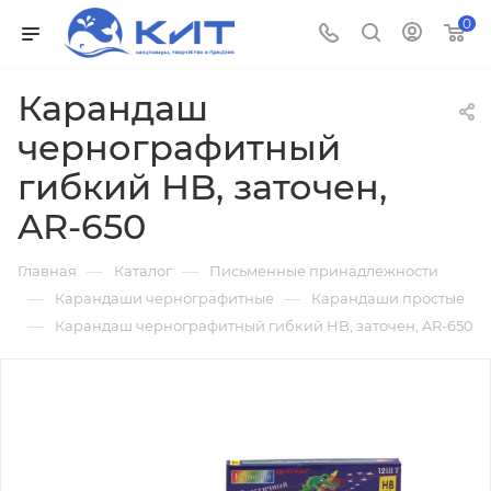
0
Карандаш
чернографитный
гибкий HB, заточен,
AR-650
—
—
Главная
Каталог
Письменные принадлежности
—
—
Карандаши чернографитные
Карандаши простые
—
Карандаш чернографитный гибкий HB, заточен, AR-650