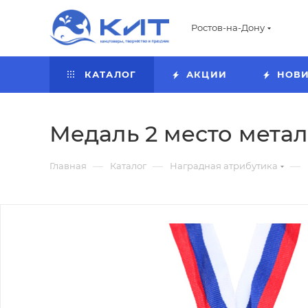
Ростов-на-Дону
КАТАЛОГ
АКЦИИ
НОВ
Медаль 2 место метал
—
—
—
Главная
Каталог
Наградная атрибутика