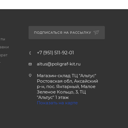
ПОДПИСАТЬСЯ НА РАССЫЛКУ
аты
тавки
+7 (951) 511-92-01
врат
т
altus@poligraf-kit.ru
Магазин-склад ТЦ "Альтус"
Ростовская обл, Аксайский
р-н, пос. Янтарный, Малое
Зеленое Кольцо, 3, ТЦ
"Альтус" 1 этаж
Показать на карте