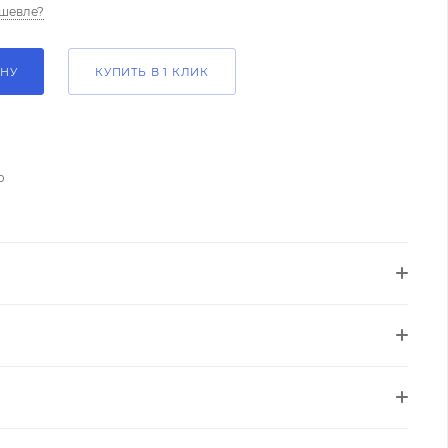
шевле?
ИНУ
КУПИТЬ В 1 КЛИК
о