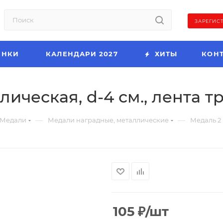
ЗАРЕГИС
ИНКИ
КАЛЕНДАРИ 2027
ХИТЫ
КОН
лическая, d-4 см., лента 
—
—
Медали
Медали наградные, металлические
Медаль 2 
105
₽
/шт