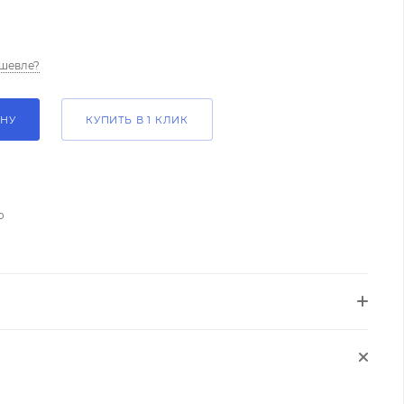
шевле?
ИНУ
КУПИТЬ В 1 КЛИК
о