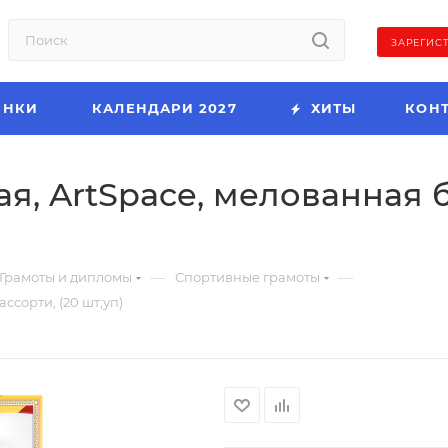
ЗАРЕГИС
ИНКИ
КАЛЕНДАРИ 2027
ХИТЫ
КОН
я, ArtSpace, мелованная б
—
—
Грамоты и дипломы
Спортивные грамоты
ссорти, (20 шт;уп)