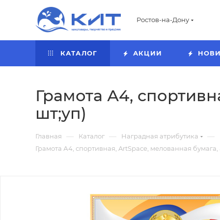
Ростов-на-Дону
КАТАЛОГ
АКЦИИ
НОВ
Грамота А4, спортивна
шт;уп)
—
—
—
Главная
Каталог
Наградная атрибутика
Грамота А4, спортивная, ArtSpace, мелованная бумага, а