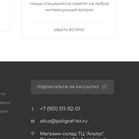
Наши специалисты ответят на любой
интересующий вопрос
ЗАДАТЬ ВОПРОС
ПОДПИСАТЬСЯ НА РАССЫЛКУ
аты
тавки
+7 (951) 511-92-01
врат
т
altus@poligraf-kit.ru
Магазин-склад ТЦ "Альтус"