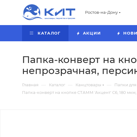
Ростов-на-Дону
КАТАЛОГ
АКЦИИ
НОВ
Папка-конверт на кно
непрозрачная, перси
—
—
—
Главная
Каталог
Канцтовары
Папки для
Папка-конверт на кнопке СТАММ 'Акцент' С6, 180 мкм