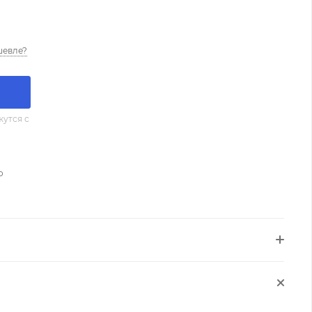
шевле?
утся с
о