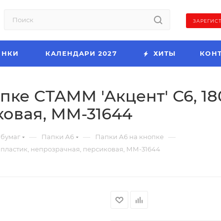
ЗАРЕГИС
ИНКИ
КАЛЕНДАРИ 2027
ХИТЫ
КОН
пке СТАММ 'Акцент' С6, 18
ковая, ММ-31644
—
—
—
 бумаг
Папки А6
Папки А6 на кнопке
, пластик, непрозрачная, персиковая, ММ-31644