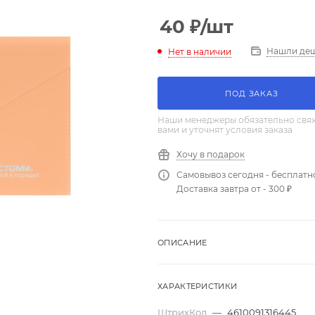
40
₽
/шт
Нашли де
Нет в наличии
ПОД ЗАКАЗ
Наши менеджеры обязательно свяж
вами и уточнят условия заказа
Хочу в подарок
Самовывоз сегодня - бесплатн
Доставка завтра от - 300 ₽
ОПИСАНИЕ
ХАРАКТЕРИСТИКИ
ШтрихКод
—
4610091316445