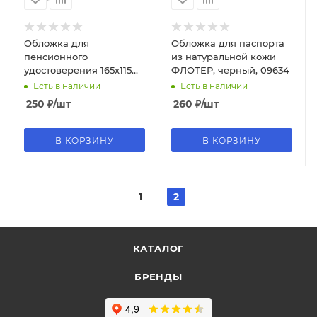
Обложка для
Обложка для паспорта
пенсионного
из натуральной кожи
удостоверения 165х115
ФЛОТЕР, черный, 09634
мм, Attomex, черная,
Есть в наличии
Есть в наличии
3060302
250
₽
/шт
260
₽
/шт
В КОРЗИНУ
В КОРЗИНУ
1
2
КАТАЛОГ
БРЕНДЫ