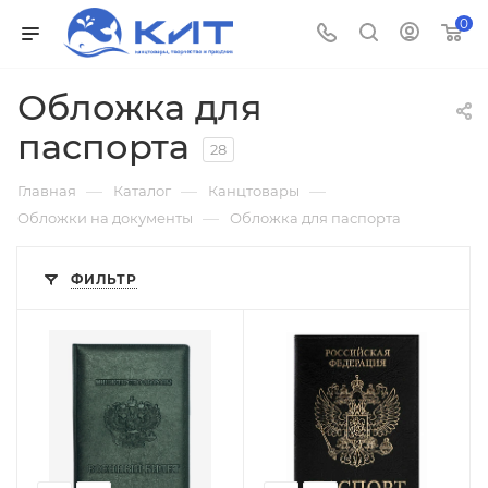
0
Обложка для
паспорта
28
—
—
—
Главная
Каталог
Канцтовары
—
Обложки на документы
Обложка для паспорта
ФИЛЬТР