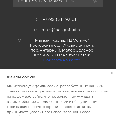
ПОДПИСАТЬСЯ НА РАССЫЛКУ
+7 (951) 511-92-01
altus@poligraf-kit.ru
Магазин-склад ТЦ "Альтус"
Ростовская обл, Аксайский р-н,
пос. Янтарный, Малое Зеленое
Кольцо, 3, ТЦ "Альтус" 1 этаж
Показать на карте
Файлы cookie
Мы используем файлы cookie, разработанные нашими
специалистами и третьими лицами, для анализа событий
на нашем веб-сайте, что позволяет нам улучшать
2026 © Полиграф кит - интернет-магазин
взаимодействие с пользователями и обслуживание.
Продолжая просмотр страниц нашего сайта, вы
принимаете условия его использования. Более