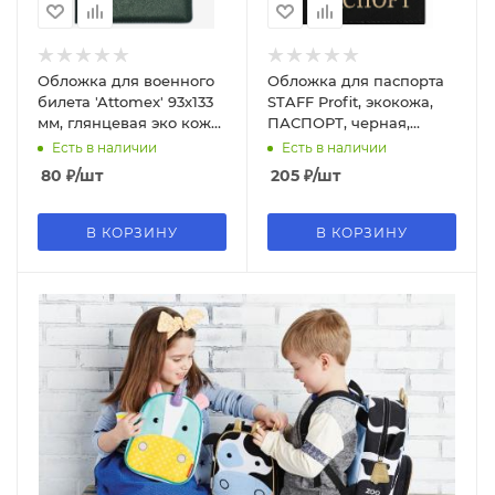
Обложка для военного
Обложка для паспорта
билета 'Attomex' 93x133
STAFF Profit, экокожа,
мм, глянцевая эко кожа,
ПАСПОРТ, черная,
1031503
237191
Есть в наличии
Есть в наличии
80
₽
/шт
205
₽
/шт
В КОРЗИНУ
В КОРЗИНУ