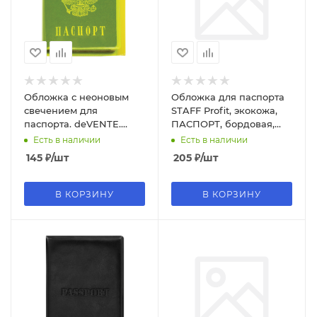
Обложка с неоновым
Обложка для паспорта
свечением для
STAFF Profit, экокожа,
паспорта. deVENTE.
ПАСПОРТ, бордовая,
неоновая желтая,
237192
Есть в наличии
Есть в наличии
1030200
145
₽
/шт
205
₽
/шт
В КОРЗИНУ
В КОРЗИНУ