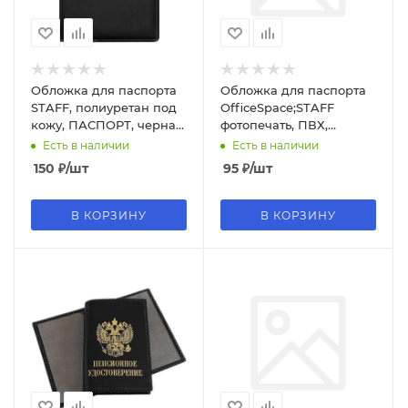
Обложка для паспорта
Обложка для паспорта
STAFF, полиуретан под
OfficeSpace;STAFF
кожу, ПАСПОРТ, черная,
фотопечать, ПВХ,
237599
'Текстура' ассорти
Есть в наличии
Есть в наличии
150
₽
/шт
95
₽
/шт
В КОРЗИНУ
В КОРЗИНУ