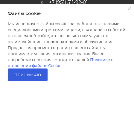
+7 (951) 511-92-01
Файлы cookie
altus@poligraf-kit.ru
Мы используем файлы cookie, разработанные нашими
Магазин-склад ТЦ "Альтус"
специалистами и третьими лицами, для анализа событий
Ростовская обл, Аксайский р-н,
на нашем веб-сайте, что позволяет нам улучшать
пос. Янтарный, Малое Зеленое
взаимодействие с пользователями и обслуживание.
Кольцо, 3, ТЦ "Альтус" 1 этаж
Продолжая просмотр страниц нашего сайта, вы
Показать на карте
принимаете условия его использования. Более
подробные сведения смотрите в нашей
Политике в
отношении файлов Cookie
.
ПРИНИМАЮ
В КОРЗИНУ
2026 © Полиграф кит - интернет-магазин