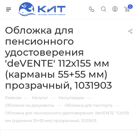
0
Обложка для
пенсионного
удостоверения
'deVENTE' 112х155 мм
(карманы 55+55 мм)
прозрачный, 1031903
—
—
—
Главная
Каталог
Канцтовары
—
—
Обложки на документы
Обложка для паспорта
Обложка для пенсионного удостоверения 'deVENTE' 112х155
мм (карманы 55+55 мм) прозрачный, 1031903