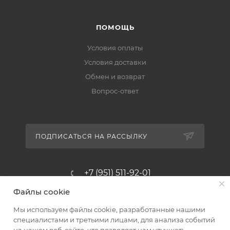
ПОМОЩЬ
Условия оплаты
Условия доставки
Обмен и возврат
Вопрос-ответ
ПОДПИСАТЬСЯ НА РАССЫЛКУ
+7 (951) 511-92-01
Файлы cookie
altus@poligraf-kit.ru
Мы используем файлы cookie, разработанные нашими
Магазин-склад ТЦ "Альтус"
специалистами и третьими лицами, для анализа событий
Ростовская обл, Аксайский р-н,