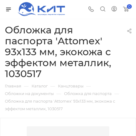
0
Обложка для
паспорта 'Attomex'
93x133 мм, экокожа с
эффектом металлик,
1030517
—
—
—
Главная
Каталог
Канцтовары
—
—
Обложки на документы
Обложка для паспорта
Обложка для паспорта 'Attomex' 93x133 мм, экокожа с
эффектом металлик, 1030517