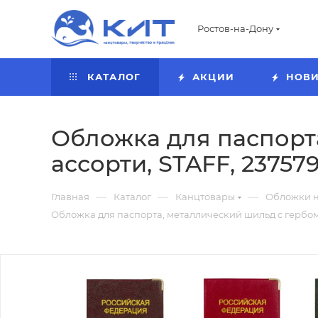
Ростов-на-Дону
КАТАЛОГ
АКЦИИ
НОВ
Обложка для паспорта
ассорти, STAFF, 23757
—
—
—
Главная
Каталог
Канцтовары
Обложки н
Обложка для паспорта, металлический шильд с гербом, 