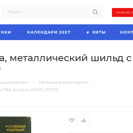
ЗАРЕГИС
ИНКИ
КАЛЕНДАРИ 2027
ХИТЫ
КОН
, металлический шильд с 
9
—
—
а документы
Обложка для паспорта
ПВХ, ассорти, STAFF, 237579