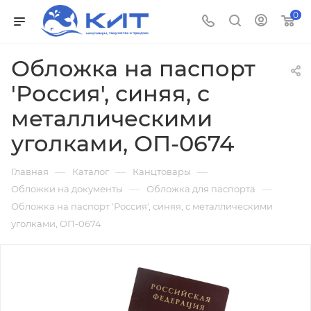
0
Обложка на паспорт
'Россия', синяя, с
металлическими
уголками, ОП-0674
—
—
—
Главная
Каталог
Канцтовары
—
—
Обложки на документы
Обложка для паспорта
Обложка на паспорт 'Россия', синяя, с металлическими
уголками, ОП-0674