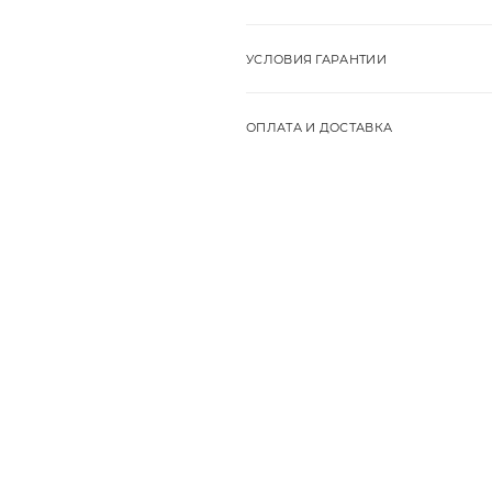
УСЛОВИЯ ГАРАНТИИ
ОПЛАТА И ДОСТАВКА
Цена действительна только для ин
магазинах
ДОСТАВКА
ОСТАВИТЬ ОТ