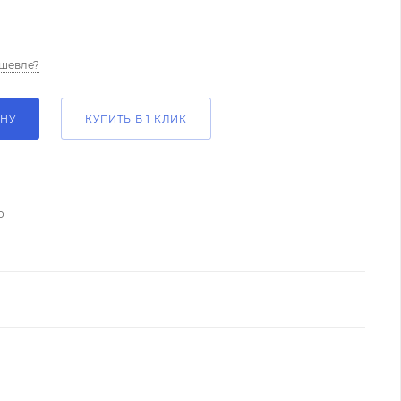
шевле?
ИНУ
КУПИТЬ В 1 КЛИК
о