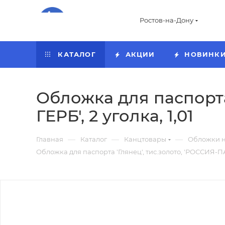
Ростов-на-Дону
КАТАЛОГ
АКЦИИ
НОВИНК
Обложка для паспорта
ГЕРБ', 2 уголка, 1,01
—
—
—
Главная
Каталог
Канцтовары
Обложки н
Обложка для паспорта 'Глянец', тис.золото, 'РОССИЯ-ПА