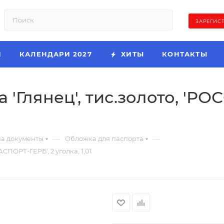
ЗАРЕГИС
И
КАЛЕНДАРИ 2027
ХИТЫ
КОНТАКТЫ
 'Глянец', тис.золото, '
—
—
а документы
Обложка для паспорта
СПОРТ-ГЕРБ', 2 уголка, 1,01