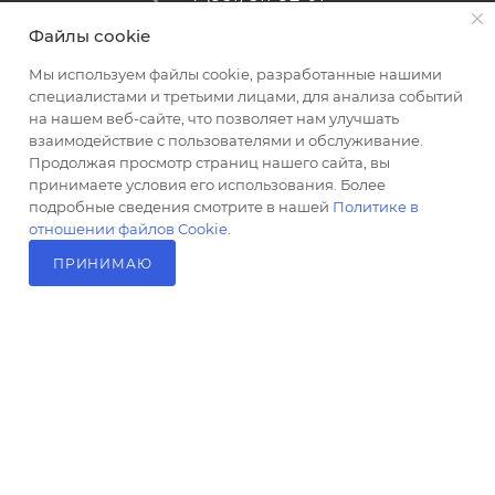
Файлы cookie
altus@poligraf-kit.ru
Мы используем файлы cookie, разработанные нашими
Магазин-склад ТЦ "Альтус"
специалистами и третьими лицами, для анализа событий
Ростовская обл, Аксайский р-н,
на нашем веб-сайте, что позволяет нам улучшать
пос. Янтарный, Малое Зеленое
взаимодействие с пользователями и обслуживание.
Кольцо, 3, ТЦ "Альтус" 1 этаж
Продолжая просмотр страниц нашего сайта, вы
Показать на карте
принимаете условия его использования. Более
подробные сведения смотрите в нашей
Политике в
отношении файлов Cookie
.
ПРИНИМАЮ
В КОРЗИНУ
2026 © Полиграф кит - интернет-магазин