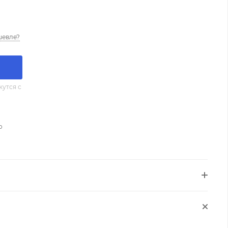
шевле?
утся с
о