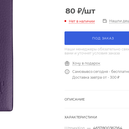
80
₽
/шт
Нашли де
Нет в наличии
ПОД ЗАКАЗ
Наши менеджеры обязательно свяж
вами и уточнят условия заказа
Хочу в подарок
Самовывоз сегодня - бесплатн
Доставка завтра от - 300 ₽
ОПИСАНИЕ
ХАРАКТЕРИСТИКИ
ШтрихКод
—
4657800362164