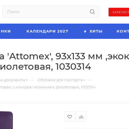
ЗАРЕГИС
ИНКИ
КАЛЕНДАРИ 2027
ХИТЫ
КОН
'Attomex', 93х133 мм ,эко
иолетовая, 1030314
—
—
а документы
Обложка для паспорта
товая, с конгрев.тиснением, фиолетовая, 1030314