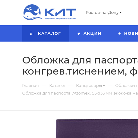
Ростов-на-Дону
КАТАЛОГ
АКЦИИ
НОВ
Обложка для паспорта 
конгрев.тиснением, ф
—
—
—
Главная
Каталог
Канцтовары
Обложки н
Обложка для паспорта 'Attomex', 93х133 мм ,экокожа ма