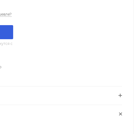
шевле?
утся с
о