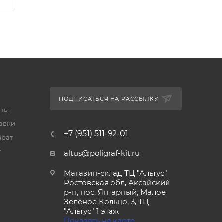
ПОДПИСАТЬСЯ НА РАССЫЛКУ
аты
тавки
+7 (951) 511-92-01
врат
т
altus@poligraf-kit.ru
Магазин-склад ТЦ "Альтус"
Ростовская обл, Аксайский
р-н, пос. Янтарный, Малое
Зеленое Кольцо, 3, ТЦ
"Альтус" 1 этаж
Показать на карте