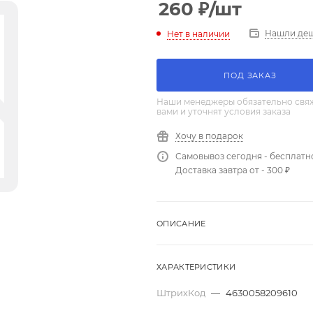
260
₽
/шт
Нашли де
Нет в наличии
ПОД ЗАКАЗ
Наши менеджеры обязательно свяж
вами и уточнят условия заказа
Хочу в подарок
Самовывоз сегодня - бесплатн
Доставка завтра от - 300 ₽
ОПИСАНИЕ
ХАРАКТЕРИСТИКИ
ШтрихКод
—
4630058209610