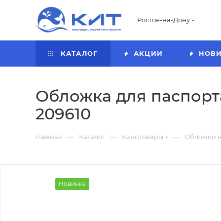
Ростов-на-Дону
КАТАЛОГ
АКЦИИ
НОВ
Обложка для паспорт
209610
—
—
—
Главная
Каталог
Канцтовары
Обложки н
Новинка