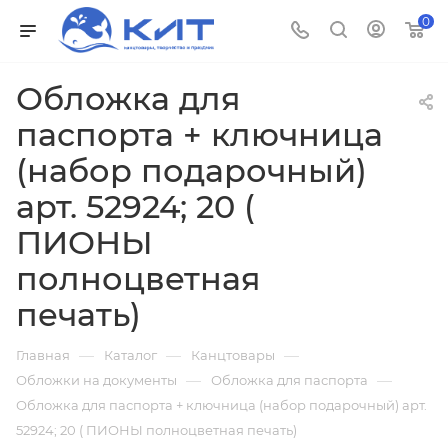
0
Обложка для
паспорта + ключница
(набор подарочный)
арт. 52924; 20 (
ПИОНЫ
полноцветная
печать)
—
—
—
Главная
Каталог
Канцтовары
—
—
Обложки на документы
Обложка для паспорта
Обложка для паспорта + ключница (набор подарочный) арт.
52924; 20 ( ПИОНЫ полноцветная печать)