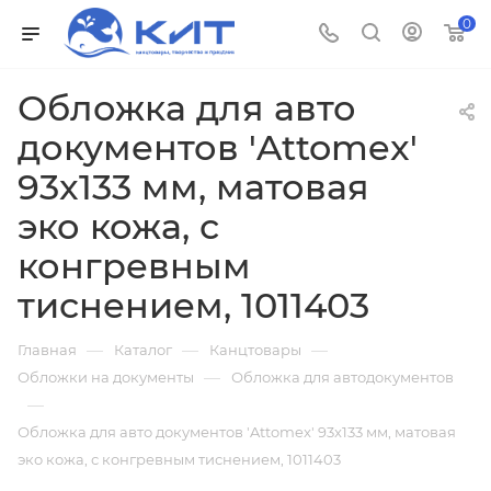
0
Обложка для авто
документов 'Attomex'
93x133 мм, матовая
эко кожа, с
конгревным
тиснением, 1011403
—
—
—
Главная
Каталог
Канцтовары
—
Обложки на документы
Обложка для автодокументов
—
Обложка для авто документов 'Attomex' 93x133 мм, матовая
эко кожа, с конгревным тиснением, 1011403