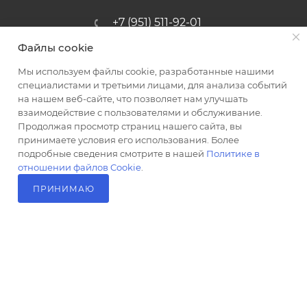
+7 (951) 511-92-01
Файлы cookie
altus@poligraf-kit.ru
Мы используем файлы cookie, разработанные нашими
Магазин-склад ТЦ "Альтус"
специалистами и третьими лицами, для анализа событий
Ростовская обл, Аксайский р-н,
на нашем веб-сайте, что позволяет нам улучшать
пос. Янтарный, Малое Зеленое
взаимодействие с пользователями и обслуживание.
Кольцо, 3, ТЦ "Альтус" 1 этаж
Продолжая просмотр страниц нашего сайта, вы
Показать на карте
принимаете условия его использования. Более
подробные сведения смотрите в нашей
Политике в
отношении файлов Cookie
.
ПРИНИМАЮ
В КОРЗИНУ
2026 © Полиграф кит - интернет-магазин