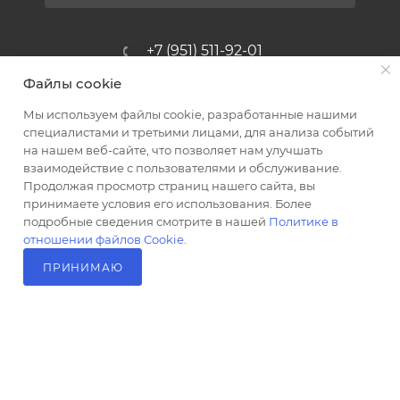
+7 (951) 511-92-01
Файлы cookie
altus@poligraf-kit.ru
Мы используем файлы cookie, разработанные нашими
Магазин-склад ТЦ "Альтус"
специалистами и третьими лицами, для анализа событий
Ростовская обл, Аксайский р-н,
на нашем веб-сайте, что позволяет нам улучшать
пос. Янтарный, Малое Зеленое
взаимодействие с пользователями и обслуживание.
Кольцо, 3, ТЦ "Альтус" 1 этаж
Продолжая просмотр страниц нашего сайта, вы
Показать на карте
принимаете условия его использования. Более
подробные сведения смотрите в нашей
Политике в
отношении файлов Cookie
.
ПРИНИМАЮ
В КОРЗИНУ
2026 © Полиграф кит - интернет-магазин