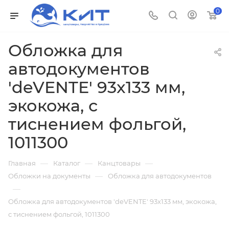
0
Обложка для
автодокументов
'deVENTE' 93x133 мм,
экокожа, с
тиснением фольгой,
1011300
—
—
—
Главная
Каталог
Канцтовары
—
Обложки на документы
Обложка для автодокументов
—
Обложка для автодокументов 'deVENTE' 93x133 мм, экокожа,
с тиснением фольгой, 1011300