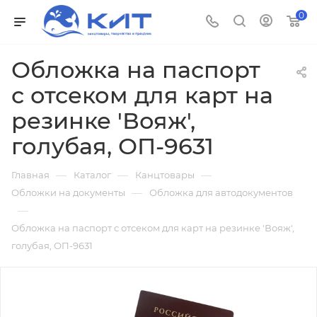
0
Обложка на паспорт
с отсеком для карт на
резинке 'Вояж',
голубая, ОП-9631
—
—
—
Главная
Каталог
Канцтовары
—
Обложки на документы
Обложка для автодокументов
—
Обложка на паспорт с отсеком для карт на резинке 'Вояж',
голубая, ОП-9631