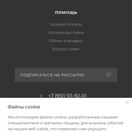
ПОМОЩЬ
Условия оплаты
Условия доставки
Обмен и возврат
Вопрос-ответ
ПОДПИСАТЬСЯ НА РАССЫЛКУ
+7 (951) 511-92-01
Файлы cookie
altus@poligraf-kit.ru
Мы используем файлы cookie, разработанные нашими
Магазин-склад ТЦ "Альтус"
специалистами и третьими лицами, для анализа событий
Ростовская обл, Аксайский р-н,
на нашем веб-сайте, что позволяет нам улучшать
пос. Янтарный, Малое Зеленое